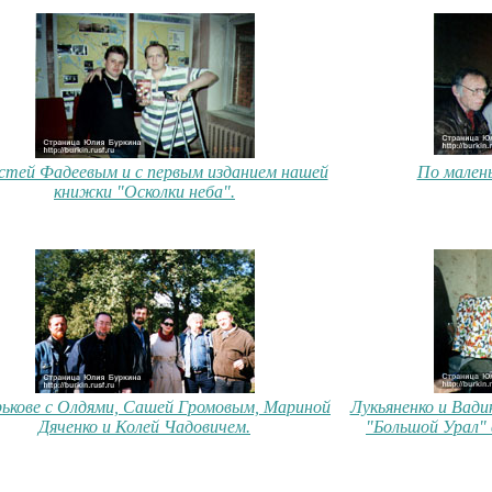
стей Фадеевым и с первым изданием нашей
По мален
книжки "Осколки неба".
рькове с Олдями, Сашей Громовым, Мариной
Лукьяненко и Вади
Дяченко и Колей Чадовичем.
"Большой Урал"