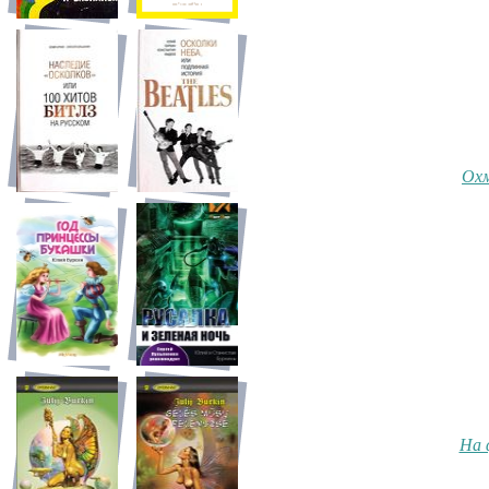
Охм
На 