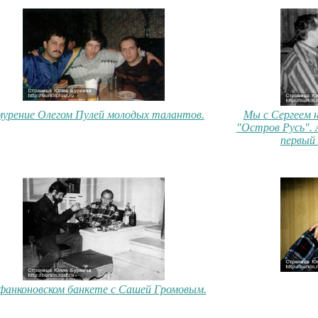
урение Олегом Пулей молодых талантов.
Мы с Сергеем 
"Остров Русь". А
первый 
фанконовском банкете с Сашей Громовым.