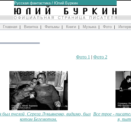
Русская фантастика
/
Юлий Буркин
Главная
Визитка
Фильмы
Книги
Музыка
Фото
Интер
|
|
|
|
|
|
Фото 1
|
Фото 2
я был пчелой, Серега Лукьяненко, видимо, был
Все трое - писате
котом Бегемотом.
я, пыт