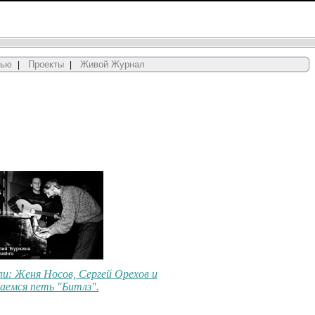
вью
Проекты
Живой Журнал
|
|
ли: Женя Носов, Сергей Орехов и
аемся петь "Битлз".