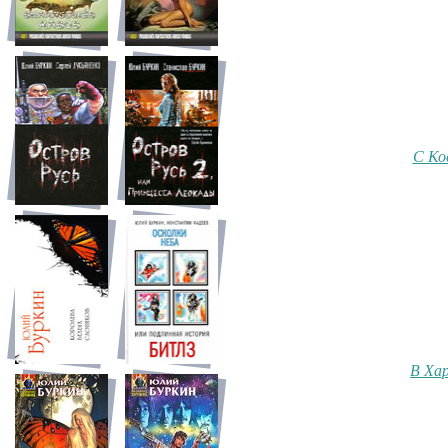
С Ко
В Ха