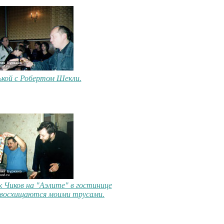
ькой с Робертом Шекли.
к Чиков на "Аэлите" в гостинице
 восхищаются моими трусами.